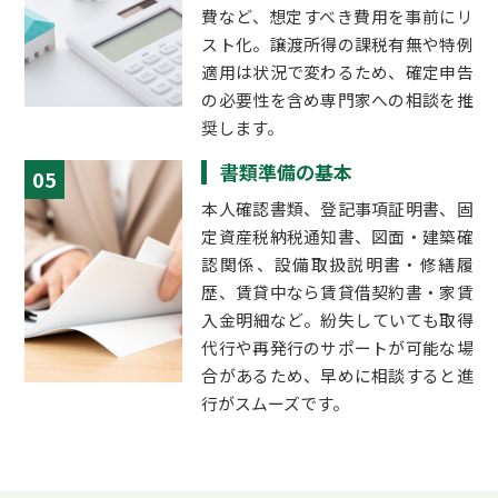
費など、想定すべき費用を事前にリ
スト化。譲渡所得の課税有無や特例
適用は状況で変わるため、確定申告
の必要性を含め専門家への相談を推
奨します。
書類準備の基本
05
本人確認書類、登記事項証明書、固
定資産税納税通知書、図面・建築確
認関係、設備取扱説明書・修繕履
歴、賃貸中なら賃貸借契約書・家賃
入金明細など。紛失していても取得
代行や再発行のサポートが可能な場
合があるため、早めに相談すると進
行がスムーズです。