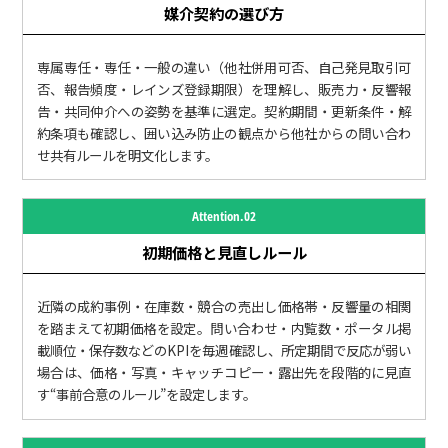
媒介契約の選び方
専属専任・専任・一般の違い（他社併用可否、自己発見取引可
否、報告頻度・レインズ登録期限）を理解し、販売力・反響報
告・共同仲介への姿勢を基準に選定。契約期間・更新条件・解
約条項も確認し、囲い込み防止の観点から他社からの問い合わ
せ共有ルールを明文化します。
Attention.02
初期価格と見直しルール
近隣の成約事例・在庫数・競合の売出し価格帯・反響量の相関
を踏まえて初期価格を設定。問い合わせ・内覧数・ポータル掲
載順位・保存数などのKPIを毎週確認し、所定期間で反応が弱い
場合は、価格・写真・キャッチコピー・露出先を段階的に見直
す“事前合意のルール”を設定します。