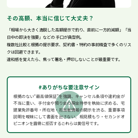
その高額、本当に信じて大丈夫？
「相場から大きく逸脱した高額提示で釣り、直前に一方的減額」「当
日中の即決を強要」などの
手口が典型例。
複数社比較と根拠の提示要求、契約書・特約の事前精査で多くのリス
クは回避できます。
違和感を覚えたら、焦って署名・押印しないことが最重要です。
#ありがちな要注意サイン
根拠のない“最高値保証”を強調、キャンセル条項や違約金が
不当に重い、手付金や預り金の現金持参を執拗に求める、宅
建業免許番号・所在地・担当者情報の開示を渋る、重要事項
説明を曖昧にして書面を出さない、相見積もり・セカンドオ
ピニオンを露骨に拒否する――これらは黄信号です。