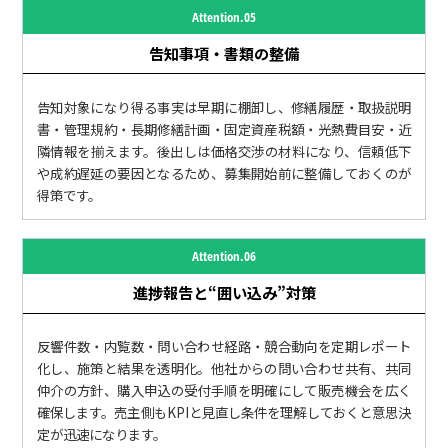
Attention.05
告知事項・書類の整備
告知対象になり得る事実は早期に棚卸し、修繕履歴・取扱説明
書・管理規約・長期修繕計画・固定資産税額・光熱費目安・近
隣情報を揃えます。後出しは価格交渉の材料になり、信頼低下
や成約遅延の要因となるため、募集開始前に整備しておくのが
得策です。
Attention.06
進捗報告と“囲い込み”対策
反響件数・内覧数・問い合わせ経路・競合動向を定期レポート
化し、施策と結果を透明化。他社からの問い合わせ共有、共同
仲介の方針、購入申込の受付手順を明確にして販売機会を広く
確保します。売主側もKPIと見直し条件を理解しておくと意思決
定が迅速になります。