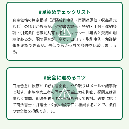
#見極めチェックリスト
査定価格の算定根拠（近隣成約事例・再調達原価・収益還元
など）の説明があるか、契約書の雛形・特約・手付・違約条
項・引渡条件を事前共有するか、キャンセル可否と費用の明
示はあるか、現地調査が丁寧か、口コミ・取引事例・免許情
報を確認できるか。最低でも2～3社で条件を比較しましょ
う。
#安全に進めるコツ
口頭合意に依存せず必ず書面化、やり取りはメールや議事録
で残す、家族や第三者の同席で不当圧力を抑止、疑問点は遠
慮なく質問、即決を迫られても持ち帰って検討。必要に応じ
て司法書士・弁護士・公的相談窓口に相談することで、条件
の健全性を担保できます。