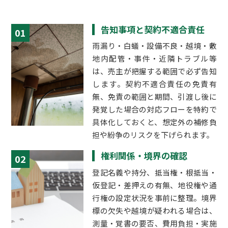
告知事項と契約不適合責任
01
雨漏り・白蟻・設備不良・越境・敷
地内配管・事件・近隣トラブル等
は、売主が把握する範囲で必ず告知
します。契約不適合責任の免責有
無、免責の範囲と期間、引渡し後に
発覚した場合の対応フローを特約で
具体化しておくと、想定外の補修負
担や紛争のリスクを下げられます。
権利関係・境界の確認
02
登記名義や持分、抵当権・根抵当・
仮登記・差押えの有無、地役権や通
行権の設定状況を事前に整理。境界
標の欠失や越境が疑われる場合は、
測量・覚書の要否、費用負担・実施