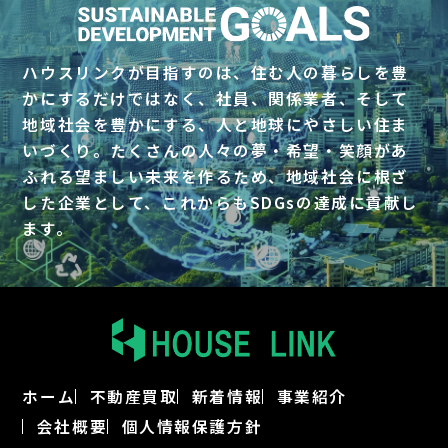
ハウスリンクが目指すのは、住む人の暮らしを豊
かにするだけではなく、社員、関係業者、そして
地域社会を豊かにする、
人と地球にやさしい住ま
いづくり。たくさんの人々の夢・希望・笑顔があ
ふれる望ましい未来を作るため、
地域社会に根ざ
した企業として、これからもSDGsの達成に貢献し
ます。
ホーム
不動産買取
新着情報
事業紹介
会社概要
個人情報保護方針